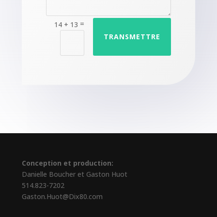
=
14 + 13
TRANSMETTRE
Conception et production:
Danielle Boucher et Gaston Huot
514.823-7202
Gaston.Huot@Dix80.com