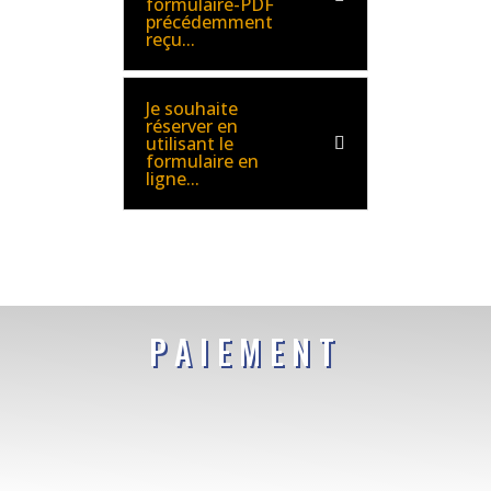
formulaire-PDF
précédemment
reçu...
Je souhaite
réserver en
utilisant le
formulaire en
ligne...
PAIEMENT